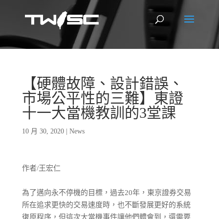
【硬體故障、設計錯誤、
市場公平性的三難】東證
十一大當機教訓的3堂課
10 月 30, 2020
|
News
作者/王宏仁
為了邁向永不停機的目標，過去20年，東京證券交易
所在追求更快的交易速度時，也不斷發展更好的系統
復原程序，但這次大當機事件讓他們體會到，還需要