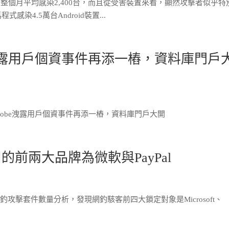
裝置，整個月平均感染2,400台，而且從受害裝置來看，顯然攻擊者似乎特
感染4.5萬台Android裝置...
e洩露用戶個資事件再添一樁，資料庫門戶
dobe洩露用戶個資事件再添一樁，資料庫門戶大開
用的前兩大品牌為微軟與PayPal
網釣攻擊套件數量分析，發現網釣駭客前四大鎖定對象是Microsoft、