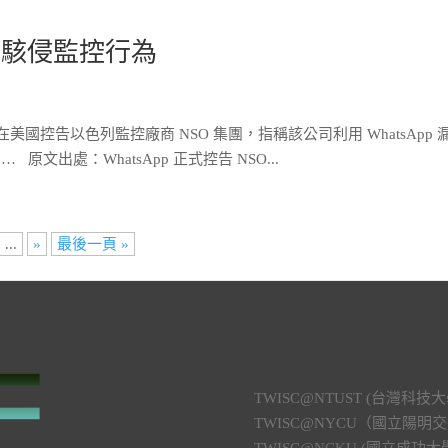
O 的駭侵監控行為
pp 在美國控告以色列監控廠商 NSO 集團，指稱該公司利用 WhatsApp 
出處：WhatsApp 正式控告 NSO...
...
»
最後一頁 »
TWISC@NTUST (台灣
TWISC@NYCU（國立陽
TWISC@NCKU (國立成