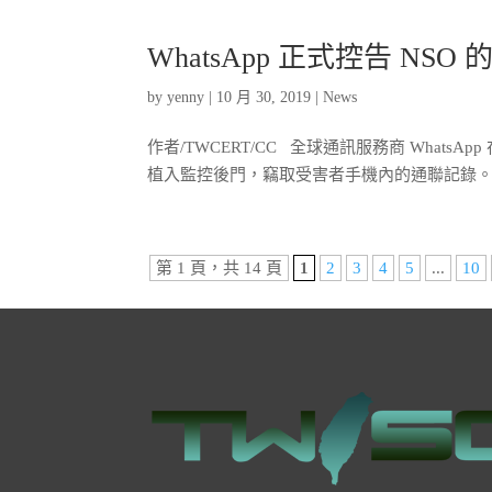
WhatsApp 正式控告 NS
by
yenny
|
10 月 30, 2019
|
News
作者/TWCERT/CC 全球通訊服務商 WhatsA
植入監控後門，竊取受害者手機內的通聯記錄。… 原文
第 1 頁，共 14 頁
1
2
3
4
5
...
10