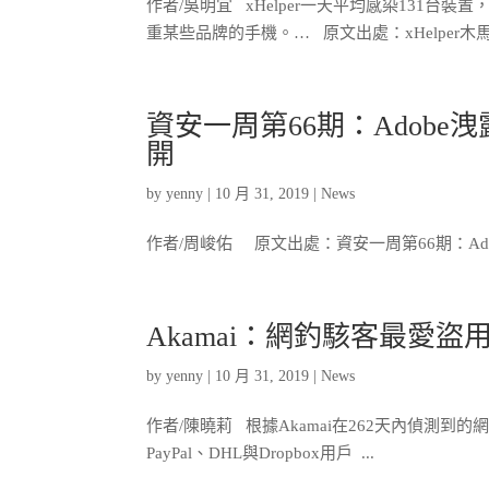
作者/吳明宜 xHelper一天平均感染131台
重某些品牌的手機。… 原文出處：xHelper木馬程式
資安一周第66期：Adob
開
by
yenny
|
10 月 31, 2019
|
News
作者/周峻佑 原文出處：資安一周第66期：A
Akamai：網釣駭客最愛盜
by
yenny
|
10 月 31, 2019
|
News
作者/陳曉莉 根據Akamai在262天內偵測到的
PayPal、DHL與Dropbox用戶 ...