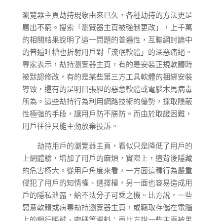
瀏覽器主頁劫持現象由來已久，各種劫持的方法更是
層出不窮。搜索「瀏覽器主頁被強制更改」，上千萬
的相關結果說明了這一問題的普遍性，互聯網討論中
的普遍吐槽也折射用戶對「流氓軟體」的深惡痛絕。
專家表示，劫持瀏覽器主頁，有的是安裝正規軟體時
被默認修改，有的是某些第三方工具軟體的捆綁安裝
導致，還有的是明目張胆的惡意軟體或電腦木馬病毒
所為。這些劫持行為利用網路技術的優勢，採取隱蔽
性極強的手段，讓用戶防不勝防。而由於取證困難，
用戶往往只能主動放棄投訴。
劫持用戶的瀏覽器主頁，看似只是降低了用戶的
上網體驗，增加了用戶的麻煩，實際上，這背後隱藏
的危害極大。從用戶角度來看，一方面這種行為嚴重
侵犯了用戶的知情權、選擇權，另一面也容易造成用
戶的隱私泄露，給不法分子可乘之機。比方說，一些
惡意軟體或病毒劫持瀏覽器主頁，或竊取存儲在電腦
上的銀行賬號、密碼等資料；再比方說一些主頁被黑