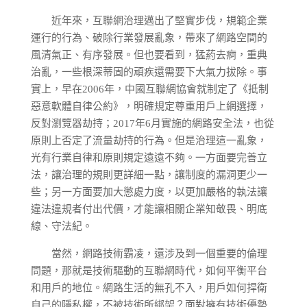
近年來，互聯網治理邁出了堅實步伐，規範企業
運行的行為、破除行業發展亂象，帶來了網路空間的
風清氣正、有序發展。但也要看到，猛葯去痾，重典
治亂，一些根深蒂固的頑疾還需要下大氣力拔除。事
實上，早在2006年，中國互聯網協會就制定了《抵制
惡意軟體自律公約》，明確規定尊重用戶上網選擇，
反對瀏覽器劫持；2017年6月實施的網路安全法，也從
原則上否定了流量劫持的行為。但是治理這一亂象，
光有行業自律和原則規定遠遠不夠。一方面要完善立
法，讓治理的規則更詳細一點，讓制度的漏洞更少一
些；另一方面要加大懲處力度，以更加嚴格的執法讓
違法違規者付出代價，才能讓相關企業知敬畏、明底
線、守法紀。
當然，網路技術霸凌，還涉及到一個重要的倫理
問題，那就是技術驅動的互聯網時代，如何平衡平台
和用戶的地位。網路生活的無孔不入，用戶如何捍衛
自己的隱私權，不被技術所綁架？面對擁有技術優勢