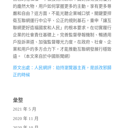
的龐然大物，用戶如何掌握更多的主動，享有更多尊
嚴和自由？這方面，不能光聽企業喊口號，關鍵要捍
衛互聯網運行中公平、公正的規則基石，重申「讓互
聯網更好造福國家和人民」的根本要求。在切實履行
企業的社會責任基礎上，完善監督舉報機制、暢通用
戶投訴渠道、加強監督曝光力度，在政府、社會、企
業和用戶的多方合力下，才能推動互聯網發展行穩致
遠。（本文來自於中國新聞網）
原文出處：人民網評：劫持瀏覽器主頁，是該改邪歸
正的時候
彙整
2021 年 5 月
2020 年 11 月
2020 年 10 月