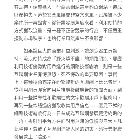
客劫持，誘導進入一些惡意網站甚至釣魚網站，造成
財產損失。這些安全風險並非空穴來風，已經被不少
案件所一再證實。從行業發展角度來看，利用劫持的
方式獲取流量，是一種不正當競爭的行為，不僅嚴重
擾亂市場秩序，也給行業風氣產生不良影響。
如果說巨大的商業利益刺激，讓瀏覽器主頁劫
持、流浪劫持成為「野火燒不盡」的網路頑疾，那麼
利用技術優勢對用戶進行的網路技術霸凌，則是一些
互聯網企業有恃無恐、死不悔改的重要原因。事實
上，這種技術霸凌在紛繁複雜的互聯網上比比皆是。
從利用網頁彈窗向用戶推廣摻雜廣告的新聞頁面，到
利用一些誘導性和欺騙性的文字欺騙用戶下載應用，
再到一些軟體過度獲取收集用戶信息……屢見不鮮的
網路技術霸凌行為，日益成為互聯網發展藏污納垢的
一角，折射出平台方在面對用戶時的傲慢與自大。凡
此種種，背離了互聯網造福人民的初衷，給行業健康
發展蒙上了陰影。