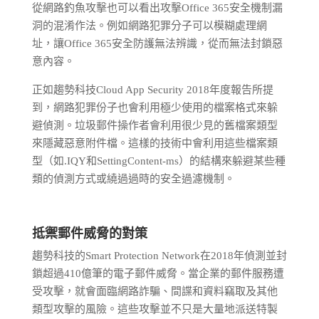
從網路釣魚攻擊也可以看出攻擊Office 365安全機制漏
洞的混淆作法。例如網路犯罪分子可以模糊處理網
址，讓Office 365安全防護無法辨識，從而無法封鎖惡
意內容。
正如趨勢科技Cloud App Security 2018年度報告所提
到，網路犯罪份子也會利用極少使用的檔案格式來躲
避偵測。垃圾郵件操作者會利用很少見的舊檔案類型
來隱藏惡意附件檔。這樣的技術中會利用這些檔案類
型（如.IQY和SettingContent-ms）的結構來躲避某些種
類的偵測方式或繞過過時的安全過濾機制。
抵禦郵件威脅的對策
趨勢科技的Smart Protection Network在2018年偵測並封
鎖超過410億筆的電子郵件威脅。當企業的郵件服務遭
受攻擊，就會面臨網路詐騙、間諜和資料竊取及其他
類型攻擊的風險。這些攻擊並不只是大量地派送特製