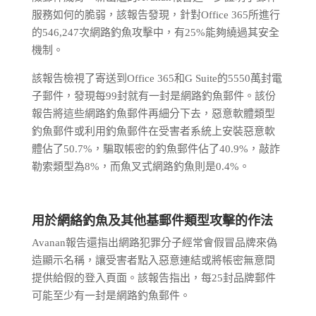
服務如何的脆弱，該報告發現，針對Office 365所進行
的546,247次網路釣魚攻擊中，有25%能夠繞過其安全
機制。
該報告檢視了寄送到Office 365和G Suite的5550萬封電
子郵件，發現每99封就有一封是網路釣魚郵件。該份
報告將這些網路釣魚郵件再細分下去，惡意軟體類型
釣魚郵件或利用釣魚郵件在受害者系統上安裝惡意軟
體佔了50.7%，騙取帳密的釣魚郵件佔了40.9%，敲詐
勒索類型為8%，而魚叉式網路釣魚則是0.4%。
用於網絡釣魚及其他基郵件類型攻擊的作法
Avanan報告還指出網路犯罪分子經常會假冒品牌來偽
造顯示名稱，讓受害者點入惡意連結或將帳密無意間
提供給假的登入頁面。該報告指出，每25封品牌郵件
可能至少有一封是網路釣魚郵件。