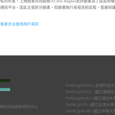
形象。上周臉書共同創辦人Chris Hughes批評臉書為了成長而
球通訊平台，因此主張拆分臉書。但臉書執行長祖克柏反駁，發展保
韓業者非法使用用戶資訊
TWISC@NTUST (台灣
TWISC@NYCU（國立陽
TWISC@NCKU (國立成
TWISC@NTU (國立台灣
號 資訊科技創新研究中心
TWISC@NCHU (國立中