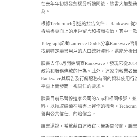
在去年年初爆發劍橋分析醜聞後，臉書大加整飭平
為。
根據Techcrunch引述的控告文件， Rankw
析臉書頁面上的用戶留言和按讚次數，其中一
Telegraph記者Laurence Dodds分享
找到特定臉書用戶的人口統計資料，還能分析出
臉書去年6月開始調查Rankwave，發現它從
政策和服務條款的行為。此外，這家南韓業者
Rankwave與廣告及行銷服務有關的資料使
平臺上開發商一視同仁的要求。
臉書目前已暫停這家公司的App和相關帳號，並
料，以換取繼續在臉書上運作的機會。Techcr
譽與公共信任」的賠償金。
臉書還說，希望藉由這樁官司告訴開發商，臉