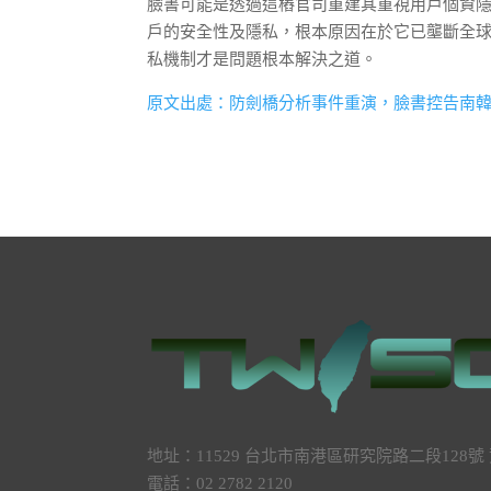
臉書可能是透過這樁官司重建其重視用戶個資隱私的
戶的安全性及隱私，根本原因在於它已壟斷全
私機制才是問題根本解決之道。
原文出處：防劍橋分析事件重演，臉書控告南
地址：11529 台北市南港區研究院路二段128
電話：02 2782 2120