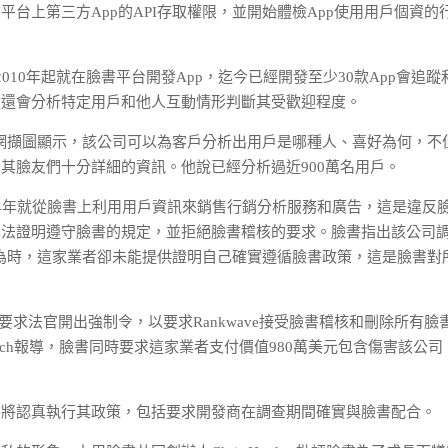
台上第三方App的API存取權限，並開始體檢App使用用戶個資的
ave從2010年起就在臉書平台開發App，迄今已經開發至少30款App會追蹤
款還會分析特定用戶和他人互動情形判斷其受歡迎程度。
Rankwave官網擷圖顯示，該公司可以為客戶分析出用戶是哪種人、喜好為何，
其臉友們十分詳細的資訊。他說已經分析過近900萬名用戶。
2014年就從臉書上利用用戶資訊來銷售行銷分析服務和廣告，這是違反
無法證明遵守臉書的規定，並拒絕臉書稽核的要求。臉書指出該公司
用行為時，這家業者卻未能提供證明自己確實遵循臉書政策，這是臉書對
要求法官開出強制令，以要求Rankwave接受臉書稽核和刪除所有臉
unch報導，臉書同時要求這家業者支付價值980萬美元包含傷害該公司
書將認真執行其政策，包括要求開發商在調查期間確實與臉書配合。