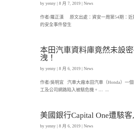
by
yenny
|
8 月 7, 2019
|
News
作者/羅正漢 原文出處：資安一周第54期：
的安全事件發生
本田汽車資料庫竟然未設密
洩！
by
yenny
|
8 月 6, 2019
|
News
作者/吳明宜 汽車大廠本田汽車（Honda）一個儲
工及公司網路陷入被駭危機。… ...
美國銀行Capital One遭駭
by
yenny
|
8 月 6, 2019
|
News