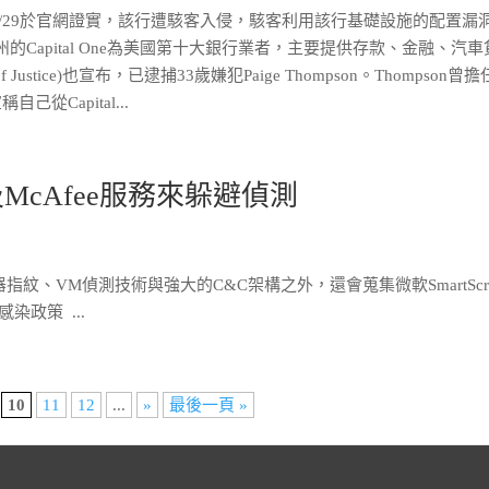
One 7/29於官網證實，該行遭駭客入侵，駭客利用該行基礎設施的配置漏
Capital One為美國第十大銀行業者，主要提供存款、金融、汽車
Justice)也宣布，已逮捕33歲嫌犯Paige Thompson。Thompson曾
從Capital...
及McAfee服務來躲避偵測
器指紋、VM偵測技術與強大的C&C架構之外，還會蒐集微軟SmartScre
感染政策 ...
10
11
12
...
»
最後一頁 »