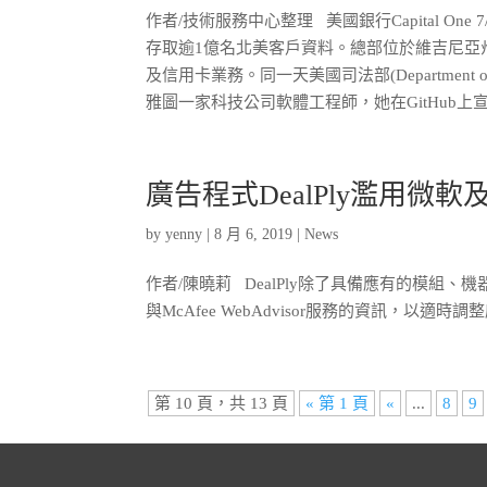
作者/技術服務中心整理 美國銀行Capital 
存取逾1億名北美客戶資料。總部位於維吉尼亞州的
及信用卡業務。同一天美國司法部(Department of 
雅圖一家科技公司軟體工程師，她在GitHub上宣稱自己
廣告程式DealPly濫用微軟
by
yenny
|
8 月 6, 2019
|
News
作者/陳曉莉 DealPly除了具備應有的模組、機
與McAfee WebAdvisor服務的資訊，以適時調整
第 10 頁，共 13 頁
« 第 1 頁
«
...
8
9