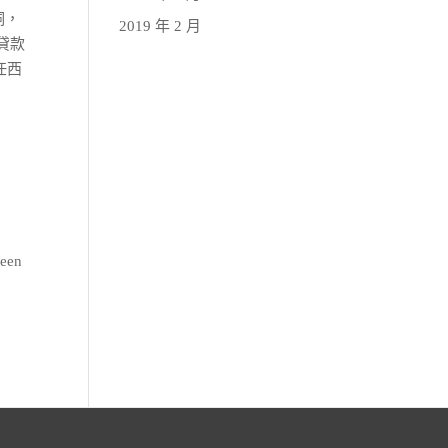
洞，
2019 年 2 月
貸款
擔任西
en