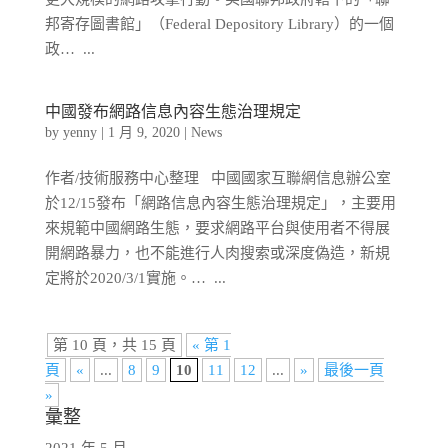
邦寄存圖書館」（Federal Depository Library）的一個
政… ...
中國發布網路信息內容生態治理規定
by
yenny
|
1 月 9, 2020
|
News
作者/技術服務中心整理 中國國家互聯網信息辦公室
於12/15發布「網路信息內容生態治理規定」，主要用
來規範中國網路生態，要求網路平台與使用者不得展
開網路暴力，也不能進行人肉搜索或深度偽造，新規
定將於2020/3/1實施。… ...
第 10 頁，共 15 頁
« 第 1
頁
«
...
8
9
10
11
12
...
»
最後一頁
»
彙整