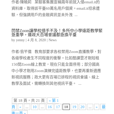
作者/陳曉莉 某駭客集團宣稱兩年前就入侵email.it的
資料庫，取得該平臺60萬名用戶個資。email.it坦承遭
駭，但強調用戶的金融資訊並未外洩 ...
閃禁Zoom讓學校措手不及！多所中小學遠距教學緊
急重學，連政大百場會議都急換平臺
by
yenny
|
4 月 8, 2020
|
News
作者/翁芊儒 教育部要求各校禁用Zoom直播教學，對
各級學校產生不同程度的衝擊。比如酷課雲才剛短租
150間Zoom線上教室，現在只能全面停用；部分國高
中小學才剛用Zoom演練完遠距教學，也要再重新適應
新視訊服務；政大更有百場已排程的視訊會議、線上
教學及面試，需轉換到其他視訊平臺。 ...
第 18 頁，共 21 頁
« 第 1
頁
«
...
10
...
16
17
18
19
20
...
»
最
後一頁 »