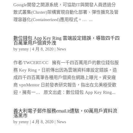
Google開發之開源系統，可協助IT與開發人員透過分
散式叢集(Cluster)架構實現自動化部署、彈性擴充及管
理容器化(Containerized)應用程式。… ...
數位錢包 App Key Ring 雲端設定錯誤，導致四千四
百萬筆用戶個資外洩
by
yenny
|
4 月 8, 2020
|
News
作者/TWCERT/CC 擁有一千四百萬用戶的數位錢包服
務 Key Ring，日前傳出因為雲端資料庫設定錯誤，造
成四千四百萬筆各種用戶個資在網路上曝光。資安廠
商 vpnMentor 日前發表研究報告，指出在北美極受歡
迎，擁有一… 原文出處：數位錢包 App Key Ring...
義大利電子郵件服務email.it遭駭，60萬用戶資料流
落黑市
by
yenny
|
4 月 8, 2020
|
News