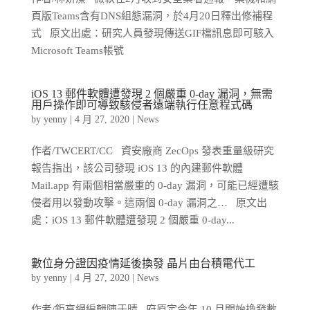
頁版Teams含有DNS組態漏洞，於4月20日釋出修補程
式 原文出處：研究人員發現傳送GIF檔訊息即可駭入
Microsoft Teams帳號
iOS 13 郵件軟體遭發現 2 個嚴重 0-day 漏洞，無需
用戶操作即可導致駭侵者遠端執行任意程式碼
by
yenny
|
4 月 27, 2020
|
News
作者/TWCERT/CC 資安廠商 ZecOps 發表重量級研究
報告指出，該公司發現 iOS 13 的內建郵件軟體
Mail.app 有兩個相當嚴重的 0-day 漏洞，可能已經遭駭
侵者用以發動攻擊。這兩個 0-day 漏洞之… 原文出
處：iOS 13 郵件軟體遭發現 2 個嚴重 0-day...
數位身分證因疫情延後換發 晶片由台積電代工
by
yenny
|
4 月 27, 2020
|
News
作者/鉅亨網編輯陳于晴 府原定今年 10 月開始換發數