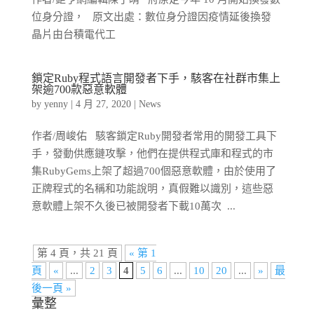
位身分證， 原文出處：數位身分證因疫情延後換發
晶片由台積電代工
鎖定Ruby程式語言開發者下手，駭客在社群市集上
架逾700款惡意軟體
by
yenny
|
4 月 27, 2020
|
News
作者/周峻佑 駭客鎖定Ruby開發者常用的開發工具下
手，發動供應鏈攻擊，他們在提供程式庫和程式的市
集RubyGems上架了超過700個惡意軟體，由於使用了
正牌程式的名稱和功能說明，真假難以識別，這些惡
意軟體上架不久後已被開發者下載10萬次 ...
第 4 頁，共 21 頁
« 第 1
頁
«
...
2
3
4
5
6
...
10
20
...
»
最
後一頁 »
彙整