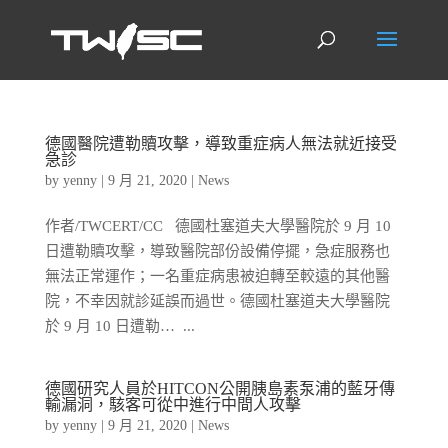
德國醫院遭勒贖攻擊，導致重症病人無法就近接受
急診
by
yenny
|
9 月 21, 2020
|
News
作者/TWCERT/CC 德國杜塞道夫大學醫院於 9 月 10
日遭勒贖攻擊，導致醫院部份設備停擺，急症服務也
無法正常運作；一名重症病患被迫轉至較遠的其他醫
院，不幸因就診延誤而過世。德國杜塞道夫大學醫院
於 9 月 10 日遭勒… ...
德國研究人員於HITCON公開胰島素泵浦的藍牙傳
輸漏洞，駭客可從中進行中間人攻擊
by
yenny
|
9 月 21, 2020
|
News