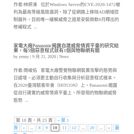
作者/林妍溱 位於Windows Server的CVE-2020-1472被
列為最高等級風險漏洞，除了從網路上移除AD網域控
制器外，目前唯一緩解威脅之道是安裝微軟8月釋出的
修補程式 ...
家電大廠Panasonic揭露自建威脅情資平臺的研究結
果，每5個惡意程式就有1個與物聯網有關
by
yenny
|
9 月 21, 2020
|
News
作者/周峻佑 家電大廠警覺物聯網裝置攻擊的態勢與
日遽增，必須更主動自行收集與分析惡意程式樣本。
在2020臺灣駭客年會（HITCON）上，Panasonic揭露
從自行建置的威脅情資平臺上，所發現的物聯網威脅
態勢 ...
第 10 頁，共 25 頁
« 第 1
頁
«
...
8
9
10
11
12
...
20
...
»
最