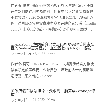
作者/周峻佑 醫療器材設備與行動裝置的搭配，使得
這些器材的運用更為便利，但其中潛伏的資安風險也
不應輕忽。2020臺灣駭客年會（HITCON）的遠距議
程，德國ERNW資安實驗室發表在胰島素泵浦（insulin
pump）上發現的漏洞，呼籲廠商要重視相關弱點 ...
Check Point：伊朗駭客已發展出可以破解雙因素認
證的Android惡意程式，並企圖挾持Telegram帳號
by
yenny
|
9 月 21, 2020
|
News
作者/陳曉莉 Check Point Research揭露伊朗官方指使
駭客鎖定該國移民、少數民族、反政府人士的長期滲
透行動 原文出處：Check...
美政府發布緊急指令，要求周一前完成Zerologon修
補
by
yenny
|
9 月 21, 2020
|
News