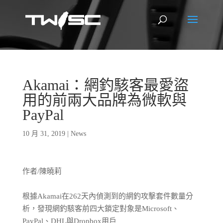
Akamai：網釣駭客最愛盜
用的前兩大品牌為微軟與
PayPal
10 月 31, 2019
|
News
作者/陳曉莉
根據Akamai在262天內偵測到的網釣攻擊套件數量分
析，發現網釣駭客前四大鎖定對象是Microsoft、
PayPal、DHL與Dropbox用戶