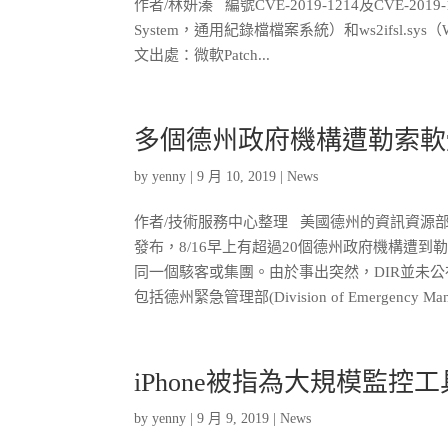
作者/林妍溱 編號CVE-2019-1214及CVE-201
System，通用紀錄檔檔案系統）和ws2ifsl.
文出處：微軟Patch...
多個德州政府機構遭勒索軟
by
yenny
|
9 月 10, 2019
|
News
作者/技術服務中心整理 美國德州的資訊資源部(Department
發布，8/16早上有超過20個德州政府機構遭
同一個駭客或集團。由於事出突然，DIR並未
包括德州緊急管理部(Division of Emergency Manag
iPhone被指為大規模監控
by
yenny
|
9 月 9, 2019
|
News