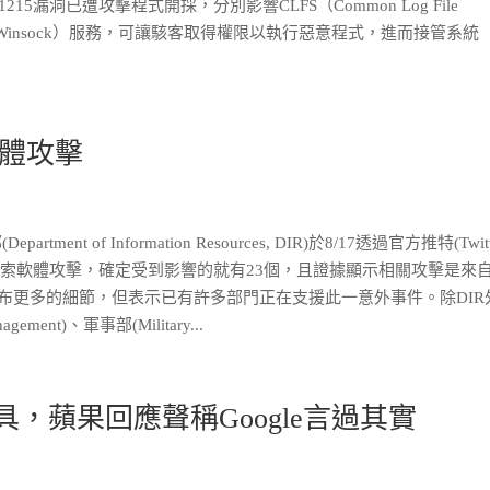
9-1215漏洞已遭攻擊程式開採，分別影響CLFS（Common Log File
sys（Winsock）服務，可讓駭客取得權限以執行惡意程式，進而接管系統
體攻擊
 of Information Resources, DIR)於8/17透過官方推特(Twitt
到勒索軟體攻擊，確定受到影響的就有23個，且證據顯示相關攻擊是來
公布更多的細節，但表示已有許多部門正在支援此一意外事件。除DIR
ement)、軍事部(Military...
工具，蘋果回應聲稱Google言過其實