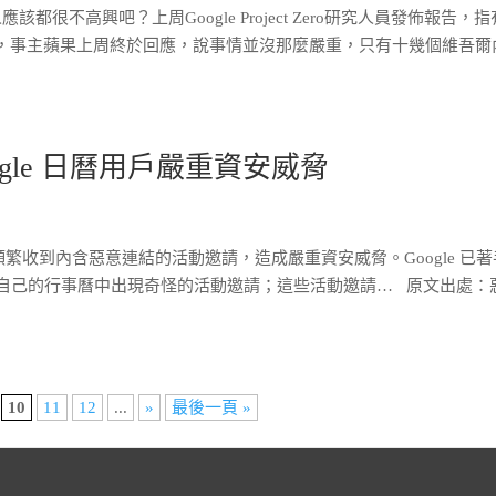
很不高興吧？上周Google Project Zero研究人員發佈報告，指
者，事主蘋果上周終於回應，說事情並沒那麼嚴重，只有十幾個維吾爾
gle 日曆用戶嚴重資安威脅
日曆用戶頻繁收到內含惡意連結的活動邀請，造成嚴重資安威脅。Google 已
發現，自己的行事曆中出現奇怪的活動邀請；這些活動邀請… 原文出處：
10
11
12
...
»
最後一頁 »