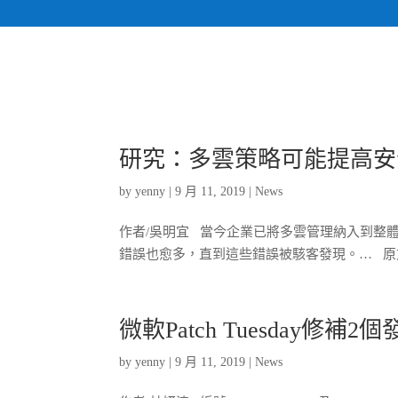
研究：多雲策略可能提高安
by
yenny
|
9 月 11, 2019
|
News
作者/吳明宜 當今企業已將多雲管理納入到整
錯誤也愈多，直到這些錯誤被駭客發現。… 原文
微軟Patch Tuesday修
by
yenny
|
9 月 11, 2019
|
News