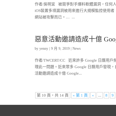
作者/吳明宜 被競爭對手爆料軟體漏洞，任何人應該都
iOS裝置多項漏洞被用來進行大規模監控使用
網站被攻擊而已。… ...
惡意活動邀請造成十億 Goo
by
yenny
|
9 月 9, 2019
|
News
作者/TWCERT/CC 近來許多 Google 
理此一問題。近來眾多 Google 日曆用戶
活動邀請造成十億 Google...
第 10 頁，共 14 頁
« 第 1 頁
«
...
8
9