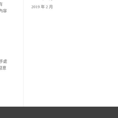
有
2019 年 2 月
內容
著手處
惡意