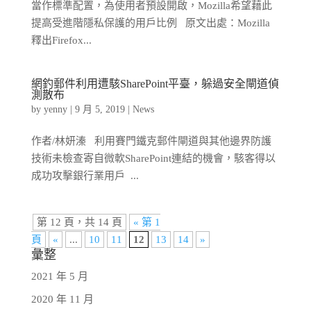
當作標準配置，為使用者預設開啟，Mozilla希望藉此
提高受進階隱私保護的用戶比例 原文出處：Mozilla
釋出Firefox...
網釣郵件利用遭駭SharePoint平臺，躲過安全閘道偵
測散布
by
yenny
|
9 月 5, 2019
|
News
作者/林妍溱 利用賽門鐵克郵件閘道與其他邊界防護
技術未檢查寄自微軟SharePoint連結的機會，駭客得以
成功攻擊銀行業用戶 ...
第 12 頁，共 14 頁
« 第 1
頁
«
...
10
11
12
13
14
»
彙整
2021 年 5 月
2020 年 11 月