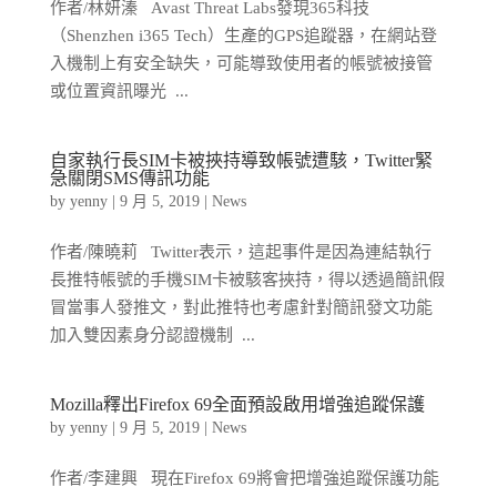
作者/林妍溱 Avast Threat Labs發現365科技
（Shenzhen i365 Tech）生產的GPS追蹤器，在網站登
入機制上有安全缺失，可能導致使用者的帳號被接管
或位置資訊曝光 ...
自家執行長SIM卡被挾持導致帳號遭駭，Twitter緊
急關閉SMS傳訊功能
by
yenny
|
9 月 5, 2019
|
News
作者/陳曉莉 Twitter表示，這起事件是因為連結執行
長推特帳號的手機SIM卡被駭客挾持，得以透過簡訊假
冒當事人發推文，對此推特也考慮針對簡訊發文功能
加入雙因素身分認證機制 ...
Mozilla釋出Firefox 69全面預設啟用增強追蹤保護
by
yenny
|
9 月 5, 2019
|
News
作者/李建興 現在Firefox 69將會把增強追蹤保護功能