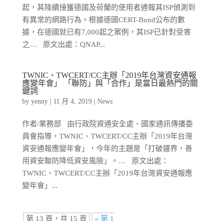
起，其陸續接獲德國及荷蘭的使用者通報其ISP偵測到
有異常的網路行為。根據德國CERT-Bund公布的數
據，在德國就已有7,000起之案例，其ISP已針對受害
之… 原文出處：QNAP...
TWNIC、TWCERT/CC主辦「2019年台灣資安通報
應變年會」 「聯防」與「合作」是當日最熱門的關
鍵詞
by
yenny
|
11 月 4, 2019
|
News
作者/業務部 由行政院資通安全處、國家通訊傳播委
員會指導，TWNIC、TWCERT/CC主辦「2019年台灣
資安通報應變年會」，今年的主題是「打破疆界，善
用資安聯防降低資安風險」。… 原文出處：
TWNIC、TWCERT/CC主辦「2019年台灣資安通報應
變年會」...
第 13 頁，共 15 頁
« 第 1