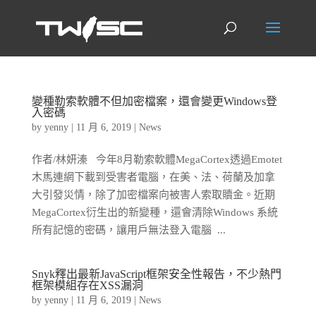
變種勒索軟體不但加密檔案，還會變更Windows登
入密碼
by
yenny
|
11 月 6, 2019
|
News
作者/林妍溱 今年8月勒索軟體MegaCortex透過Emotet
木馬連網下載到受害者電腦，在美、法、荷蘭及加拿
大引發災情，除了加密檔案向被害人索取贖金。近期
MegaCortex衍生出的新變種，還會清除Windows 系統
所有記憶的密碼，讓用戶無法登入電腦 ...
Snyk釋出最新JavaScript框架安全性報告，不少熱門
框架模組存在XSS漏洞
by
yenny
|
11 月 6, 2019
|
News