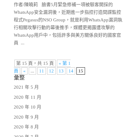
作者/陳曉莉 臉書5月緊急修補一項被駭客開採的
WhatsApp安全漏洞後，近期進一步指控打造間諜監控
程式Pegasus的NSO Group，就是利用WhatsApp漏洞執
行相關攻擊行動的幕後推手，媒體更揭露遭攻擊的
WhatsApp用戶中，包括許多與美方關係良好的國家官
員 ...
第 15 頁，共 15 頁
« 第 1
頁
«
...
11
12
13
14
15
彙整
2021 年 5 月
2020 年 11 月
2020 年 10 月
2020 年 9 月
2020 年 8 月
2020 年 7 月