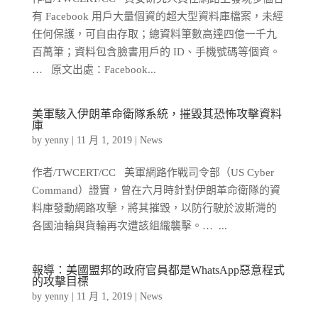
有 Facebook 用戶大量個資的超大型資料庫檔案，未經
任何保護，可自由存取；總資料筆數高達四億一千九
百萬筆；資料包含臉書用戶的 ID、手機號碼等個資。
… 原文出處：Facebook...
美軍駭入伊朗革命衛隊系統，摧毀其恐怖攻擊資料
庫
by
yenny
|
11 月 1, 2019
|
News
作者/TWCERT/CC 美軍網路作戰司令部（US Cyber
Command）證實，曾在六月時針對伊朗革命衛隊的資
料庫發動網路攻擊，將其摧毀，以防行駛於波斯灣的
各國油輪與貨輪再次遭該組織襲擊。… ...
報導：美國盟邦的政府官員都是WhatsApp惡意程式
的攻擊目標
by
yenny
|
11 月 1, 2019
|
News