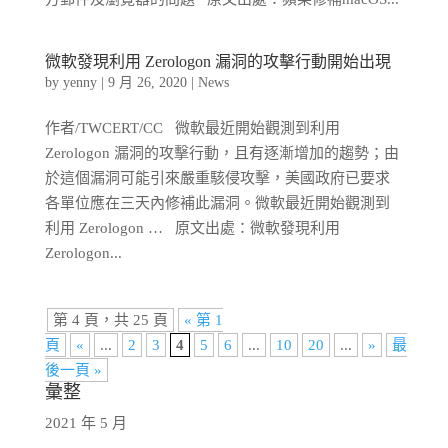
微軟發現利用 Zerologon 漏洞的攻擊行動開始出現
by
yenny
|
9 月 26, 2020
|
News
作者/TWCERT/CC 微軟最近開始觀測到利用
Zerologon 漏洞的攻擊行動，且有逐漸增加的趨勢；由
於這個漏洞可能引來嚴重駭侵攻擊，美國政府已要求
各單位應在三天內修補此漏洞。微軟最近開始觀測到
利用 Zerologon … 原文出處：微軟發現利用
Zerologon...
第 4 頁，共 25 頁
« 第 1
頁
«
...
2
3
4
5
6
...
10
20
...
»
最
後一頁 »
彙整
2021 年 5 月