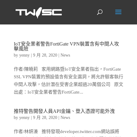
IoT安全業者警告FortiGate VPN裝置含有中間人攻
擊風險
by
yenny
|
9 月 28, 2020
|
News
作者/陳曉莉 家用網路暨IoT安全業者指出，FortiGate
SSL VPN裝置的預設值含有安全漏洞，將允許駭客執行
中間人攻擊，估計潛在受害企業超過20萬個公司 原文
出處：IoT安全業者警告FortiGate...
推特警告開發人員API金鑰、登入憑證可能外洩
by
yenny
|
9 月 28, 2020
|
News
作者/林妍溱 推特發現developer.twitter.com網站誤將