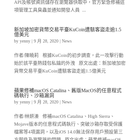
API及帳號資訊儲存在瀏覽器快取中，官方緊急修補這
項管理工具臭蟲並通知開發人員 ...
新加坡加密貨幣交易平臺KuCoin遭駭客盜走逾1.5
億美元
by
yenny
|
9 月 28, 2020
|
News
作者/陳曉莉 根據KuCoin的初步調查，此一攻擊行動
始於該平臺熱錢包私鑰的外洩 原文出處：新加坡加密
貨幣交易平臺KuCoin遭駭客盜走逾1.5億美元
蘋果修補macOS Catalina、舊版MacOS的任意程式
碼執行、沙箱漏洞
by
yenny
|
9 月 28, 2020
|
News
作者/林妍溱 修補macOS Catalina、High Sierra、
Mojave版本的任意程式碼執行、突破沙箱存取受保護
檔案等4項漏洞，以及iOS 14.0無法保存用戶預設第三
方郵件及瀏覽器的問題 原文出處：蘋果修補macOS...