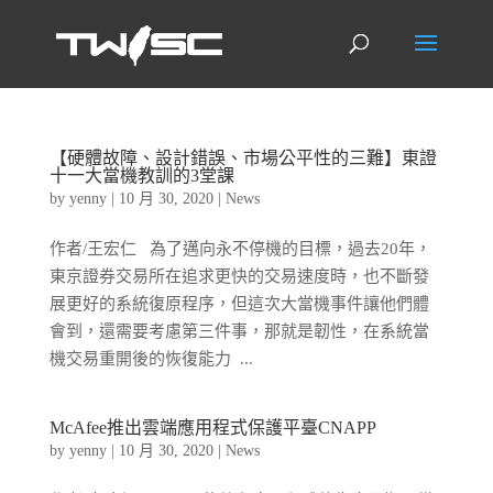
【硬體故障、設計錯誤、市場公平性的三難】東證
十一大當機教訓的3堂課
by
yenny
|
10 月 30, 2020
|
News
作者/王宏仁 為了邁向永不停機的目標，過去20年，
東京證券交易所在追求更快的交易速度時，也不斷發
展更好的系統復原程序，但這次大當機事件讓他們體
會到，還需要考慮第三件事，那就是韌性，在系統當
機交易重開後的恢復能力 ...
McAfee推出雲端應用程式保護平臺CNAPP
by
yenny
|
10 月 30, 2020
|
News