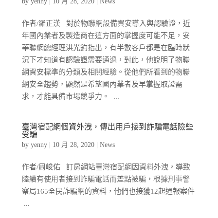
by
yenny
|
10 月 28, 2020
|
News
作者/羅正漢 對於物聯網設備資安導入與認驗證，近
年國內業者及製造商在這方面的掌握度可能不足，安
華聯網總經理洪光鈞指出，有半數客戶都是在臨時狀
況下才知道有認驗證需要通過，對此，他說明了物聯
網資安標準的分類及相關經驗。從他們所看到的物聯
網安全趨勢，顯然是希望國內業者及早掌握取證需
求，才能具備市場競爭力。 ...
臺灣宿配網個資外洩，傳出用戶接到詐騙電話險些
受騙
by
yenny
|
10 月 28, 2020
|
News
作者/周峻佑 訂房網站臺灣宿配網因資料外洩，導致
陸續有使用者接到詐騙電話而差點被騙，根據刑事警
察局165全民詐騙網的資料，他們也接獲12起通報案件
...