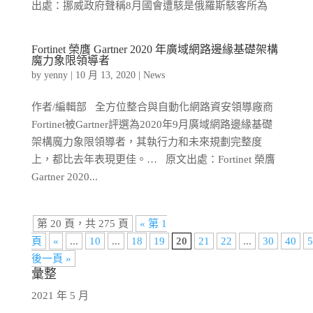
出處：挪威政府聲稱8月國會遭駭是俄羅斯駭客所為
Fortinet 榮膺 Gartner 2020 年廣域網路邊緣基礎架構
魔力象限領導者
by
yenny
|
10 月 13, 2020
|
News
作者/編輯部 全方位整合與自動化網路資安領導廠商
Fortinet被Gartner評選為2020年9月廣域網路邊緣基礎
架構魔力象限領導者，其執行力和未來規劃完整度
上，都比去年表現更佳。… 原文出處：Fortinet 榮膺
Gartner 2020...
第 20 頁，共 275 頁
« 第 1
頁
«
...
10
...
18
19
20
21
22
...
30
40
5
後一頁 »
彙整
2021 年 5 月