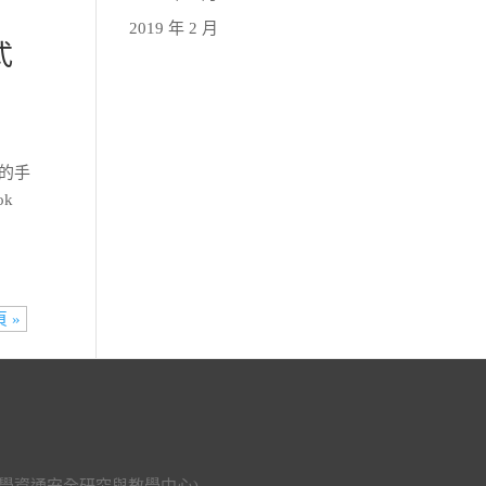
2019 年 2 月
式
戶的手
k
 »
科技大學資通安全研究與教學中心)