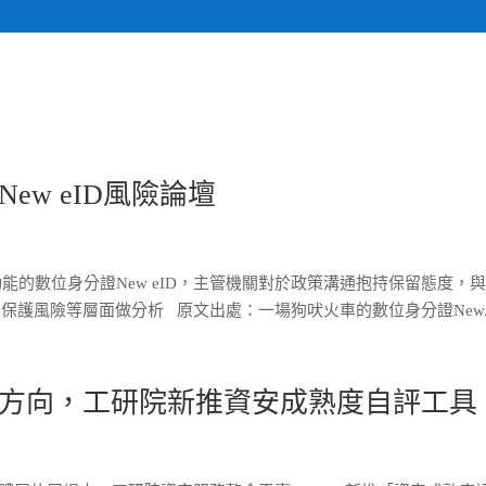
關於我們
計畫執行專
w eID風險論壇
能的數位身分證New eID，主管機關對於政策溝通抱持保留態度，
護風險等層面做分析 原文出處：一場狗吠火車的數位身分證New..
方向，工研院新推資安成熟度自評工具