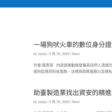
一場狗吠火車的數位身分證Ne
by
yenny
|
9 月 30, 2020
|
News
作者/黃彥棻 內政部推動換發兼具自然人憑證功
者則從資訊科技風險、法律與政策風險以及隱私保
助臺製造業找出資安的精進
by
yenny
|
9 月 30, 2020
|
News