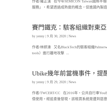
作者/羅正漢 在今年SEMICON Taiwan國
服務」，希望透過成熟度的概念，促進國內製造業
賽門鐵克：駭客組織對東亞
by
yenny
|
9 月 30, 2020
|
News
作者/林妍溱 又名BlackTech的駭客組織Palmerwo
tools）進行離地攻擊 ...
Ubike幾年前當機事件，
by
yenny
|
9 月 29, 2020
|
News
作者/TWCERT/CC 在2016年，公共自行車Yo
借使用。經追查後發現，該租賃系統是遭到惡意程式