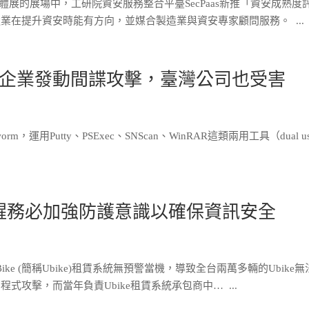
際半導體展的展場中，工研院資安服務整合平臺SecPaas新推「資安成熟度
在提升資安時能有方向，並媒合製造業與資安專家顧問服務。 ...
企業發動間諜攻擊，臺灣公司也受害
rm，運用Putty、PSExec、SNScan、WinRAR這類兩用工具（dual u
提醒務必加強防護意識以確保資訊安全
uBike (簡稱Ubike)租賃系統無預警當機，導致全台兩萬多輛的Ubike
攻擊，而當年負責Ubike租賃系統承包商中… ...