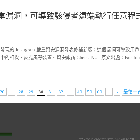
agram 嚴重漏洞，可導致駭侵者遠端執行任意程
於四月初發現的 Instagram 嚴重資安漏洞發表修補新版；這個漏洞可導致用
機、麥克風等裝置。資安廠商 Check P… 原文出處：Faceboo
20
...
28
29
30
31
32
...
40
50
60
...
»
最後一頁
TWISC@NTUST (台灣