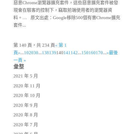
惡意Chrome瀏覽器擴充套件，這些惡意擴充套件被發
現會在駭客的控制下，竊取前端使用者的瀏覽器資
料。… 原文出處：Google移除500個有害Chrome擴充
套件...
第 140 頁，共 234 頁
« 第 1
頁
«
...
10
20
30
...
138
139
140
141
142
...
150
160
170
...
»
最後
一頁 »
彙整
2021 年 5 月
2020 年 11 月
2020 年 10 月
2020 年 9 月
2020 年 8 月
2020 年 7 月