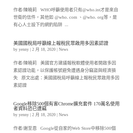
作者/陳曉莉 WHO呼籲使用者只有@who.int才是來自
世衛的信件，其他如 @who. com 、@who. org等，是
有心人士設下的網釣陷阱 ...
美國國稅局呼籲線上報稅民眾啟用多因素認證
by
yenny
|
2 月 18, 2020
|
News
作者/陳曉莉 美國官方建議報稅軟體使用者開啟多因
素認證功能，以保護帳號避免遭遇身分竊盜與經濟損
失 原文出處：美國國稅局呼籲線上報稅民眾啟用多因
素認證
Google移除500個有害Chrome擴充套件 170萬名使用
者資料恐已遭竊
by
yenny
|
2 月 18, 2020
|
News
作者/謝至恩 Google從自家的Web Store中移除500個