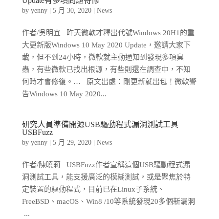
Update有多項問題待修
by
yenny
|
5 月 30, 2020
|
News
作者/吳明宜 昨天微軟才釋出代號Windows 20H1的重
大更新版Windows 10 May 2020 Update，邀請大家下
載，但不到24小時，微軟就主動通知到發現多項臭
蟲，有些微軟已找出根源，有些則還在調查中，不知
何時才會修復。… 原文出處：剛更新就出包！微軟警
告Windows 10 May 2020...
研究人員準備開源USB驅動程式漏洞測試工具
USBFuzz
by
yenny
|
5 月 29, 2020
|
News
作者/陳曉莉 USBFuzz作者宣稱這個USB驅動程式漏
洞測試工具，能支援廣泛的模糊測試，或是聚焦於特
定裝置的驅動程式，目前已在Linux子系統、
FreeBSD、macOS、Win8 /10等系統發現20多個新漏洞
...