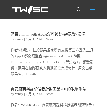
蘋果Sign In with Apple爆可被劫持帳號的漏洞
by
yenny
|
6 月 1, 2020
|
News
作者/林妍溱 基於蘋果規定所有支援第三方登入工具
的App，都必須整合Sign in with Apple，導致
Dropbox、Spotify、Airbnb、Giphy等知名App都受影
響。蘋果在接獲研究人員通報後完成修補 原文出處：
蘋果Sign In with...
資安廠商揭露駭侵者針對工業 4.0 的攻擊手法
by
yenny
|
6 月 1, 2020
|
News
作者/TWCERT/CC 資安廠商趨勢科技發表研究報告，