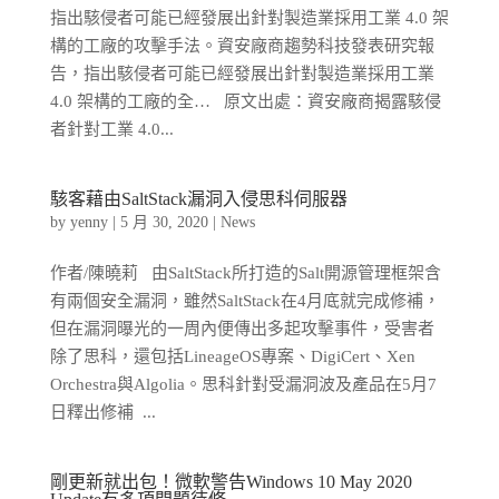
指出駭侵者可能已經發展出針對製造業採用工業 4.0 架
構的工廠的攻擊手法。資安廠商趨勢科技發表研究報
告，指出駭侵者可能已經發展出針對製造業採用工業
4.0 架構的工廠的全… 原文出處：資安廠商揭露駭侵
者針對工業 4.0...
駭客藉由SaltStack漏洞入侵思科伺服器
by
yenny
|
5 月 30, 2020
|
News
作者/陳曉莉 由SaltStack所打造的Salt開源管理框架含
有兩個安全漏洞，雖然SaltStack在4月底就完成修補，
但在漏洞曝光的一周內便傳出多起攻擊事件，受害者
除了思科，還包括LineageOS專案、DigiCert、Xen
Orchestra與Algolia。思科針對受漏洞波及產品在5月7
日釋出修補 ...
剛更新就出包！微軟警告Windows 10 May 2020