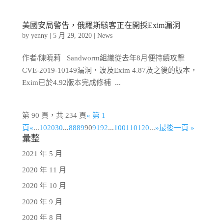
美國安局警告，俄羅斯駭客正在開採Exim漏洞
by
yenny
|
5 月 29, 2020
|
News
作者/陳曉莉 Sandworm組織從去年8月便持續攻擊
CVE-2019-10149漏洞，波及Exim 4.87及之後的版本，
Exim已於4.92版本完成修補 ...
第 90 頁，共 234 頁
« 第 1
頁
«
...
10
20
30
...
88
89
90
91
92
...
100
110
120
...
»
最後一頁 »
彙整
2021 年 5 月
2020 年 11 月
2020 年 10 月
2020 年 9 月
2020 年 8 月