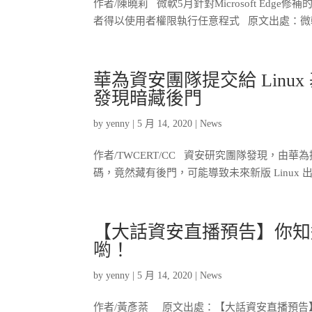
作者/陳曉莉 微軟5月針對Microsoft Edge修補
者得以使用者權限執行任意程式 原文出處：微軟修補1
華為資安團隊提交給 Linu
發現暗藏後門
by
yenny
|
5 月 14, 2020
|
News
作者/TWCERT/CC 資安研究團隊發現，由華為提
碼，竟然藏有後門，可能導致未來新版 Linux 出
【大話資安直播預告】你知道
喲！
by
yenny
|
5 月 14, 2020
|
News
作者/黃彥棻 原文出處：【大話資安直播預告】