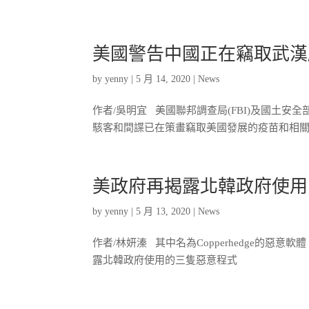
美國警告中國正在竊取武漢
by
yenny
|
5 月 14, 2020
|
News
作者/吳明宜 美國聯邦調查局(FBI)及國土
駭客和間諜已在策畫竊取美國發展的疫苗和相關療
美政府再揭露北韓政府使用
by
yenny
|
5 月 13, 2020
|
News
作者/林妍溱 其中名為Copperhedge的
露北韓政府使用的三隻惡意程式