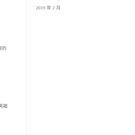
2019 年 2 月
害的
再揭