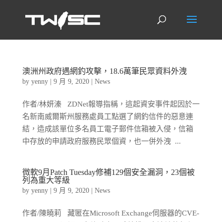
澳洲州政府遇網釣攻擊，18.6萬筆民眾資料外洩
by
yenny
|
9 月 9, 2020
|
News
作者/林妍溱 ZDNet報導指稱，這起資安事件起因於一
名新南威爾斯州服務處員工點選了網釣信件的惡意連
結，造成該單位多名員工電子郵件信箱被入侵，信箱
中存放的申請政府服務民眾個資，也一併外洩 ...
微軟9月Patch Tuesday修補129個安全漏洞，23個被
列為重大等級
by
yenny
|
9 月 9, 2020
|
News
作者/陳曉莉 藏匿在Microsoft Exchange伺服器的CVE-