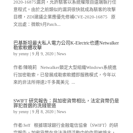
2020-16875漏洞，允許駭客以系統權限自遠端執行任
意程式。由於之前類似的漏洞很快就成為駭客的攻擊
目標，ZDI建議企業應優先修補CVE-2020-16875 原
文出處：微軟9月Patch...
巴基斯坦最大私人電力公司K-Electric也遭Netwalker
勒索軟體攻擊
by
yenny
|
9 月 9, 2020
|
News
作者/陳曉莉 Netwalker鎖定大型組織Windows系統進
行加密勒索，已發展成勒索軟體即服務模式，今年以
來的非法所得達2千多萬美元 ...
SWIFT 研究報告：與加密貨幣相比，法定貨幣仍是
罪犯首選的洗錢管道
by
yenny
|
9 月 8, 2020
|
News
作者/Jeff 根據環球銀行金融電信協會（SWIFT）的研
究報告，加密貨幣在非法洗錢活動中的作用被誇大，