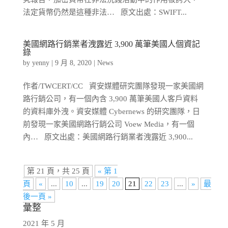
法定貨幣仍然是這種非法… 原文出處：SWIFT...
美國網路行銷業者洩露近 3,900 萬筆美國人個資記
錄
by
yenny
|
9 月 8, 2020
|
News
作者/TWCERT/CC 資安媒體研究團隊發現一家美國網
路行銷公司，有一個內含 3,900 萬筆美國人客戶資料
的資料庫外洩。資安媒體 Cybernews 的研究團隊，日
前發現一家美國網路行銷公司 Voew Media，有一個
內… 原文出處：美國網路行銷業者洩露近 3,900...
第 21 頁，共 25 頁
« 第 1
頁
«
...
10
...
19
20
21
22
23
...
»
最
後一頁 »
彙整
2021 年 5 月