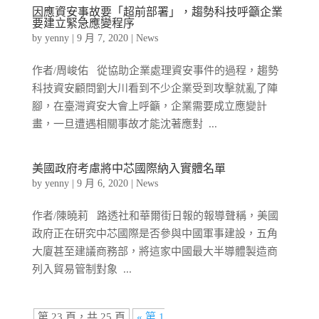
因應資安事故要「超前部署」，趨勢科技呼籲企業
要建立緊急應變程序
by
yenny
|
9 月 7, 2020
|
News
作者/周峻佑 從協助企業處理資安事件的過程，趨勢
科技資安顧問劉大川看到不少企業受到攻擊就亂了陣
腳，在臺灣資安大會上呼籲，企業需要成立應變計
畫，一旦遭遇相關事故才能沈著應對 ...
美國政府考慮將中芯國際納入實體名單
by
yenny
|
9 月 6, 2020
|
News
作者/陳曉莉 路透社和華爾街日報的報導聲稱，美國
政府正在研究中芯國際是否參與中國軍事建設，五角
大廈甚至建議商務部，將這家中國最大半導體製造商
列入貿易管制對象 ...
第 23 頁，共 25 頁
« 第 1