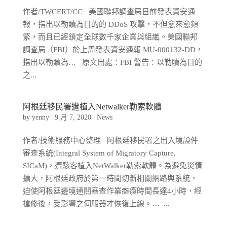
作者/TWCERT/CC 美國聯邦調查局日前發表資安通
報，指出以勒贖為目的的 DDoS 攻擊，不但愈來愈頻
繁，而且已經鎖定全球數千家企業與組織。美國聯邦
調查局（FBI）於上周發表資安通報 MU-000132-DD，
指出以勒贖為… 原文出處：FBI 警告：以勒贖為目的
之...
阿根廷移民署遭植入Netwalker勒索軟體
by
yenny
|
9 月 7, 2020
|
News
作者/技術服務中心整理 阿根廷移民署之出入境證件
審查系統(Integral System of Migratory Capture,
SICaM)，遭駭客植入NetWalker勒索軟體。為避免災情
擴大，阿根廷政府於第一時間切斷相關網路與系統，
迫使阿根廷邊境通關審查作業癱瘓時間長達4小時，經
搶修後，受影響之伺服器才恢復上線。… ...