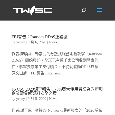
FBI警告：Ransom DDoS正猖獗
by
yenny
|
9 月 6, 2020
|
News
作者/陳曉莉 勒索式的分散式服務阻斷攻擊（Ransom
DDoS）開始興起，全球已有數千家公司收到勒索信
件，駭客要求業主支付贖金，不從就發動DDoS攻擊
原文出處：FBI警告：Ransom...
F5 CoC 2020調查報告：75%亞太使用者認為政府與
企業需負起資料安全之責
by
yenny
|
9 月 5, 2020
|
News
作者/謝至恩 根據F5 Networks最新發表的「2020隱私