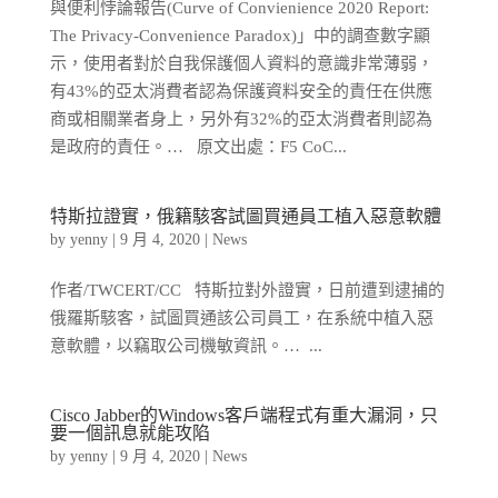
與便利悖論報告(Curve of Convienience 2020 Report:
The Privacy-Convenience Paradox)」中的調查數字顯
示，使用者對於自我保護個人資料的意識非常薄弱，
有43%的亞太消費者認為保護資料安全的責任在供應
商或相關業者身上，另外有32%的亞太消費者則認為
是政府的責任。… 原文出處：F5 CoC...
特斯拉證實，俄籍駭客試圖買通員工植入惡意軟體
by
yenny
|
9 月 4, 2020
|
News
作者/TWCERT/CC 特斯拉對外證實，日前遭到逮捕的
俄羅斯駭客，試圖買通該公司員工，在系統中植入惡
意軟體，以竊取公司機敏資訊。… ...
Cisco Jabber的Windows客戶端程式有重大漏洞，只
要一個訊息就能攻陷
by
yenny
|
9 月 4, 2020
|
News