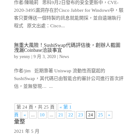
作者/陳曉莉 思科9月2日發布的安全更新中，CVE-
2020-3495漏洞存在於Cisco Jabber for Windows中，駭
客只要傳送一個特製的訊息就能開採，並自遠端執行
程式 原文出處：Cisco...
無重大風險！SushiSwap代碼評估後，創辦人截圖
洩漏Coinbase洽談事宜
by
yenny
|
9 月 3, 2020
|
News
作者/jim 近期靠著 Uniswap 流動性而竄起的
SushiSwap，其代碼已由智能合約審計公司進行首次評
估，並無發現… ...
第 24 頁，共 25 頁
« 第 1
頁
«
...
10
...
21
22
23
24
25
»
彙整
2021 年 5 月