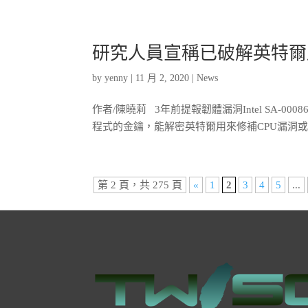
研究人員宣稱已破解英特爾
by
yenny
|
11 月 2, 2020
|
News
作者/陳曉莉 3年前提報韌體漏洞Intel SA
程式的金鑰，能解密英特爾用來修補CPU漏洞或臭
第 2 頁，共 275 頁
«
1
2
3
4
5
...