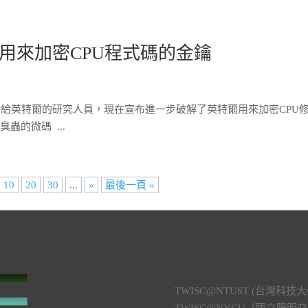
用來加密CPU程式碼的金鑰
-00086給英特爾的研究人員，現在宣布進一步破解了英特爾用來加密CPU
蟲的微碼 ...
10
20
30
...
»
最後一頁 »
TWISC@NTUST (台灣
TWISC@NYCU（國立陽