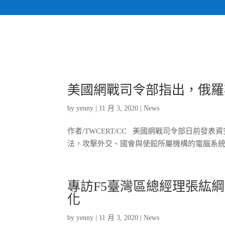
美國網戰司令部指出，俄羅
by
yenny
|
11 月 3, 2020
|
News
作者/TWCERT/CC 美國網戰司令部日前
法，攻擊外交、國會與使館所屬機構的電腦系統。…
專訪F5臺灣區總經理張紘綱：
化
by
yenny
|
11 月 3, 2020
|
News