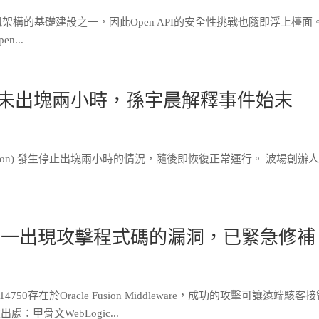
資訊架構的基礎建設之一，因此Open API的安全性挑戰也隨即浮上檯
...
波場未出塊兩小時，孫宇晨解釋事件始末
波場 (Tron) 發生停止出塊兩小時的情況，隨後即恢復正常運行。 波場創辦
ver又傳一出現攻擊程式碼的漏洞，已緊急修補
50存在於Oracle Fusion Middleware，成功的攻擊可讓遠端駭客
出處：甲骨文WebLogic...