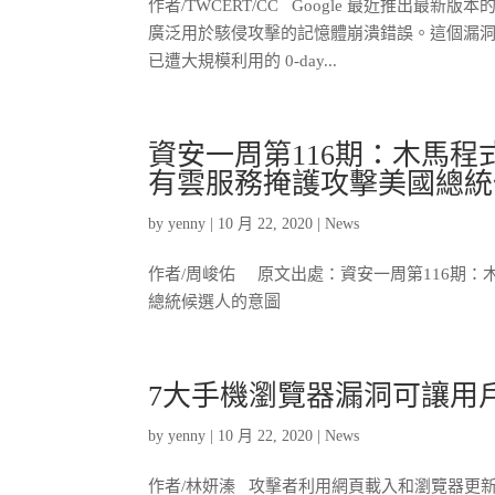
作者/TWCERT/CC Google 最近推出最新版本的 
廣泛用於駭侵攻擊的記憶體崩潰錯誤。這個漏洞的編號為 
已遭大規模利用的 0-day...
資安一周第116期：木馬程
有雲服務掩護攻擊美國總統
by
yenny
|
10 月 22, 2020
|
News
作者/周峻佑 原文出處：資安一周第116期：
總統候選人的意圖
7大手機瀏覽器漏洞可讓用
by
yenny
|
10 月 22, 2020
|
News
作者/林妍溱 攻擊者利用網頁載入和瀏覽器更