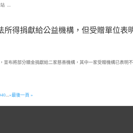
...
部分不法所得捐獻給公益機構，但受贈單位表
ide，宣布將部分贖金捐獻給二家慈善機構，其中一家受贈機構已表明
0
40
...
»
最後一頁 »