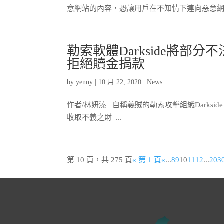
意網站的內容，恐讓用戶在不知情下連向惡意網站 
勒索軟體Darkside將
拒絕贖金捐款
by
yenny
|
10 月 22, 2020
|
News
作者/林妍溱 自稱義賊的勒索攻擊組織Darks
收取不義之財 ...
第 10 頁，共 275 頁
« 第 1 頁
«
...
8
9
10
11
12
...
20
3