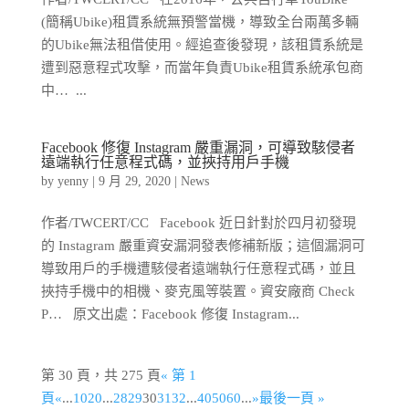
(簡稱Ubike)租賃系統無預警當機，導致全台兩萬多輛
的Ubike無法租借使用。經追查後發現，該租賃系統是
遭到惡意程式攻擊，而當年負責Ubike租賃系統承包商
中… ...
Facebook 修復 Instagram 嚴重漏洞，可導致駭侵者
遠端執行任意程式碼，並挾持用戶手機
by
yenny
|
9 月 29, 2020
|
News
作者/TWCERT/CC Facebook 近日針對於四月初發現
的 Instagram 嚴重資安漏洞發表修補新版；這個漏洞可
導致用戶的手機遭駭侵者遠端執行任意程式碼，並且
挾持手機中的相機、麥克風等裝置。資安廠商 Check
P… 原文出處：Facebook 修復 Instagram...
第 30 頁，共 275 頁
« 第 1
頁
«
...
10
20
...
28
29
30
31
32
...
40
50
60
...
»
最後一頁 »