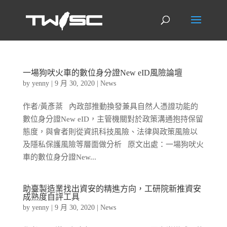
一場狗吠火車的數位身分證New eID風險論壇
by
yenny
|
9 月 30, 2020
|
News
作者/黃彥棻 內政部推動換發兼具自然人憑證功能的
數位身分證New eID，主管機關對於政策溝通抱持保留
態度，與會者則從資訊科技風險、法律與政策風險以
及隱私保護風險等層面做分析 原文出處：一場狗吠火
車的數位身分證New...
助臺製造業找出資安的精進方向，工研院新推資安
成熟度自評工具
by
yenny
|
9 月 30, 2020
|
News