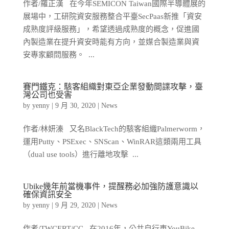
作者/羅正漢 在今年SEMICON Taiwan國際半導體展的
展場中，工研院資安服務整合平臺SecPaas新推「資安
成熟度評級服務」，希望透過成熟度的概念，促進國
內製造業在提升資安時能有方向，並媒合製造業與資
安專家顧問服務。 ...
賽門鐵克：駭客組織對東亞企業發動間諜攻擊，臺
灣公司也受害
by
yenny
|
9 月 30, 2020
|
News
作者/林妍溱 又名BlackTech的駭客組織Palmerworm，
運用Putty、PSExec、SNScan、WinRAR這類兩用工具
（dual use tools）進行離地攻擊 ...
Ubike幾年前當機事件，提醒務必加強防護意識以
確保資訊安全
by
yenny
|
9 月 29, 2020
|
News
作者/TWCERT/CC 在2016年，公共自行車YouBike