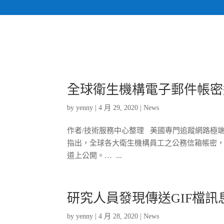
全球衛生機構電子郵件帳密
by
yenny
|
4 月 29, 2020
|
News
作者/技術服務中心整理 美國專門追蹤網路極端主義與恐
指出，全球各大衛生機構員工之公務信箱帳密，遭不明人
道上公開。… ...
研究人員發現傳送GIF檔訊息即可
by
yenny
|
4 月 28, 2020
|
News