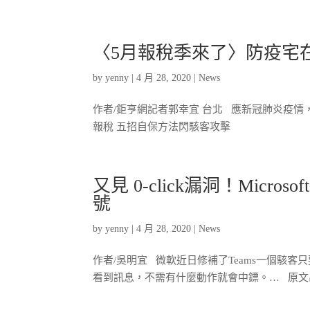
〈5月報稅季來了〉防疫宅
by
yenny
|
4 月 28, 2020
|
News
作者/鉅亨網記者郭幸宜 台北 應新冠肺炎疫
報稅 五招自保方法閃駭客攻擊
又見 0-click漏洞！Micr
號
by
yenny
|
4 月 28, 2020
|
News
作者/吳明宜 微軟近日修補了Teams一個駭
看到訊息，不需有什麼動作就會中鏢。… 原文出處：又見 