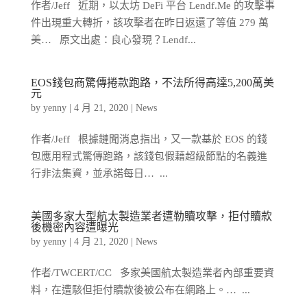
作者/Jeff 近期，以太坊 DeFi 平台 Lendf.Me 的攻擊事
件出現重大轉折，該攻擊者在昨日返還了等值 279 萬
美… 原文出處：良心發現？Lendf...
EOS錢包商驚傳捲款跑路，不法所得高達5,200萬美
元
by
yenny
|
4 月 21, 2020
|
News
作者/Jeff 根據鏈聞消息指出，又一款基於 EOS 的錢
包應用程式驚傳跑路，該錢包假藉超級節點的名義進
行非法集資，並承諾每日… ...
美國多家大型航太製造業者遭勒贖攻擊，拒付贖款
後機密內容遭曝光
by
yenny
|
4 月 21, 2020
|
News
作者/TWCERT/CC 多家美國航太製造業者內部重要資
料，在遭駭但拒付贖款後被公布在網路上。… ...