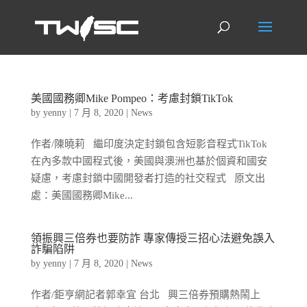
美國國務卿Mike Pompeo：考慮封鎖TikTok
by
yenny
|
7 月 8, 2020
|
News
作者/陳曉莉 繼印度決定封鎖包含短影音程式TikTok
在內多款中國程式後，美國與澳洲也基於個資和國安
疑慮，考慮封鎖中國開發者打造的社交程式 原文出
處：美國國務卿Mike...
領振興三倍券也要防詐 專家傳授三招心法避免誤入
詐騙陷阱
by
yenny
|
7 月 8, 2020
|
News
作者/鉅亨網記者郭幸宜 台北 興三倍券預購熱鬧上