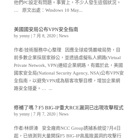
他們PC設定有問題。事實上，不少人發生這個狀況。
… 原文出處：Windows 10 May...
美國國安局公布VPN安全指南
by
yenny
|
7 月 8, 2020
|
News
作者/技術服務中心整理 因應全球疫情嚴峻局勢，目
前多數企業採居家辦公，並透過虛擬私人網路(Virtual
Private Network, VPN)連結企業網路，有鑑於此，美國
國家安全局(National Security Agency, NSA)公布VPN安
全指南，以避免VPN成為駭客攻擊目標，增加企業網
路安全隱憂。… ...
修補了嗎？F5 BIG-IP重大RCE漏洞已出現攻擊程式
by
yenny
|
7 月 7, 2020
|
News
作者/林妍溱 安全廠商NCC Group誘捕系統從7月4日
起，已偵測到大量開採F5 BIG-IP高風險漏洞的攻擊行