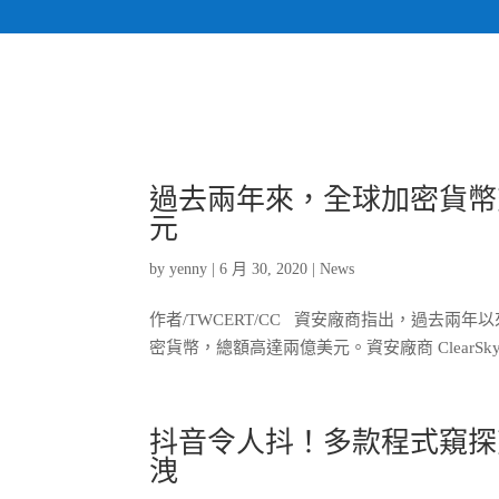
過去兩年來，全球加密貨幣
元
by
yenny
|
6 月 30, 2020
|
News
作者/TWCERT/CC 資安廠商指出，過去
密貨幣，總額高達兩億美元。資安廠商 ClearSky
抖音令人抖！多款程式窺探
洩