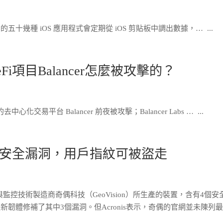
 在內的五十幾種 iOS 應用程式會定期從 iOS 剪貼板中調出數據，… ...
項目Balancer怎麼被攻擊的？
交易平台 Balancer 前夜被攻擊；Balancer Labs … ...
安全漏洞，用戶指紋可被盜走
描與監控技術製造商奇偶科技（GeoVision）所生產的裝置，含有4個安
新韌體修補了其中3個漏洞。但Acronis表示，奇偶的官網並未陳列