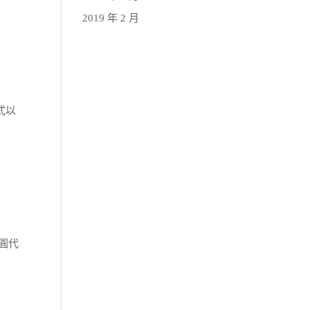
2019 年 2 月
式以
晶圓代