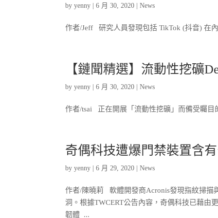
by
yenny
|
6 月 30, 2020
|
News
作者/Jeff 研究人員發現包括 TikTok (抖音)
【鏈聞精選】流動性挖礦DeFi
by
yenny
|
6 月 30, 2020
|
News
作者/tsai 正在開展「流動性挖礦」而備受矚目的去中心化
奇偶科技遭爆門禁裝置含有
by
yenny
|
6 月 29, 2020
|
News
作者/陳曉莉 軟體開發商Acronis發現指紋掃
洞。根據TWCERT公告內容，奇偶科技已藉由更
韌體 ...