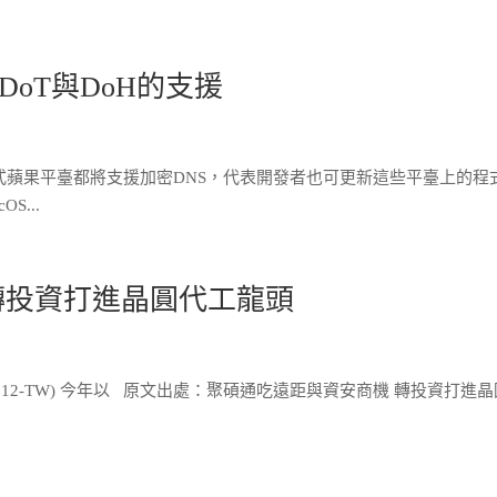
增對DoT與DoH的支援
各式蘋果平臺都將支援加密DNS，代表開發者也可更新這些平臺上的程
S...
轉投資打進晶圓代工龍頭
112-TW) 今年以 原文出處：聚碩通吃遠距與資安商機 轉投資打進