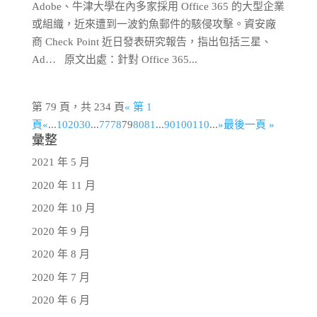
Adobe、牛津大學在內多家採用 Office 365 的大型企業
或組織，近來遭到一波釣魚郵件的駭侵攻擊。資安廠
商 Check Point 近日發表研究報告，指出包括三星、
Ad… 原文出處：針對 Office 365...
第 79 頁，共 234 頁
« 第 1
頁
«
...
10
20
30
...
77
78
79
80
81
...
90
100
110
...
»
最後一頁 »
彙整
2021 年 5 月
2020 年 11 月
2020 年 10 月
2020 年 9 月
2020 年 8 月
2020 年 7 月
2020 年 6 月