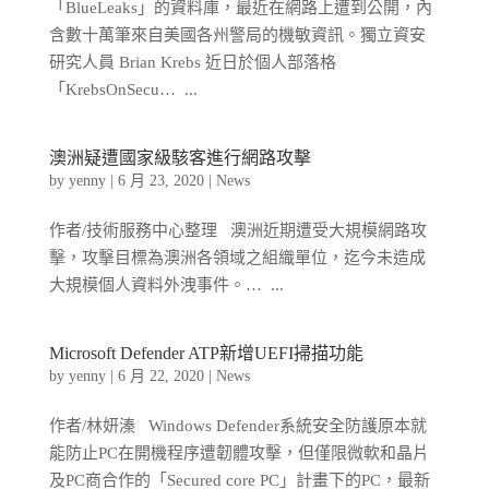
「BlueLeaks」的資料庫，最近在網路上遭到公開，內
含數十萬筆來自美國各州警局的機敏資訊。獨立資安
研究人員 Brian Krebs 近日於個人部落格
「KrebsOnSecu… ...
澳洲疑遭國家級駭客進行網路攻擊
by
yenny
|
6 月 23, 2020
|
News
作者/技術服務中心整理 澳洲近期遭受大規模網路攻
擊，攻擊目標為澳洲各領域之組織單位，迄今未造成
大規模個人資料外洩事件。… ...
Microsoft Defender ATP新增UEFI掃描功能
by
yenny
|
6 月 22, 2020
|
News
作者/林妍溱 Windows Defender系統安全防護原本就
能防止PC在開機程序遭韌體攻擊，但僅限微軟和晶片
及PC商合作的「Secured core PC」計畫下的PC，最新