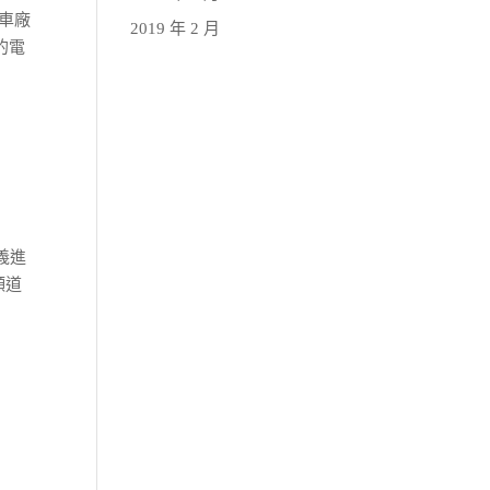
大車廠
2019 年 2 月
的電
名義進
頻道