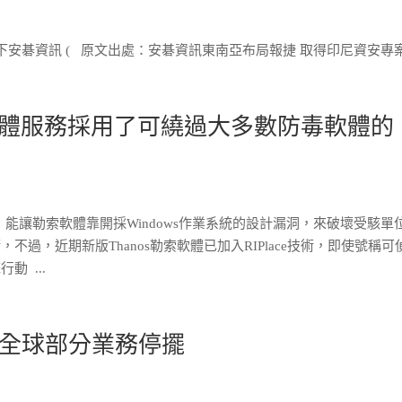
W) 旗下安碁資訊 ( 原文出處：安碁資訊東南亞布局報捷 取得印尼資安專
索軟體服務採用了可繞過大多數防毒軟體的
技術，能讓勒索軟體靠開採Windows作業系統的設計漏洞，來破壞受駭單
過，近期新版Thanos勒索軟體已加入RIPlace技術，即使號稱可
 ...
全球部分業務停擺