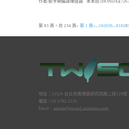
作者/鉅亨網編譯陳達誠 本本田 (HONDA)(72
第 83 頁，共 234 頁
« 第 1 頁
«
...
10
20
30
...
81
82
8
地址：11529 台北市南港區研究院路二段128
電話：02 2782 2120
Email：
admin@trigon2.asiademo.com