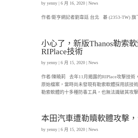
by
yenny
|
6 月 16, 2020
|
News
作者/鉅亨網記者劉韋廷 台北 碁 (2353-T
小心了，新版Thanos勒
RIPlace技術
by
yenny
|
6 月 15, 2020
|
News
作者/陳曉莉 去年11月揭露的RIPlace攻擊
原始檔案，當時尚未發現有勒索軟體採用該技術，不
勒索軟體的十多種防毒工具，也無法識破其攻擊行動
本田汽車遭勒贖軟體攻擊，
by
yenny
|
6 月 15, 2020
|
News