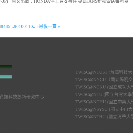
67-JP) 原文出處：HONDA停工資安事件 疑EKANS新勒索病毒所為
3
84
85
...
90
100
110
...
»
最後一頁 »
TWISC@NTUST (台灣
TWISC@NYCU（國立陽
TWISC@NCKU (國立成
TWISC@NTU (國立台灣
號 資訊科技創新研究中心
TWISC@NCHU (國立中
TWISC@NSYSU (國立
TWISC@NTHU (國立清